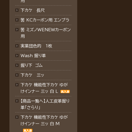
用
下カケ 長尺
筈 KCカーボン用 エンプラ
筈 ミズノWENEWカーボン
用
実業団色的 1枚
Wash 握り革
握り下 ゴム
下カケ 三ッ
下カケ 機能性下カケ ゆが
けインナー 三ッ 白 L
【商品一覧へ】人工皮革握り
革「さらり」
下カケ 機能性下カケ ゆが
けインナー 三ッ 白 M