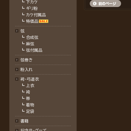
┗
下カケ
┗
ギリ粉
┗
カケ付属品
┗
特価品
弦
┗
合成弦
┗
麻弦
┗
弦付属品
弦巻き
粉入れ
袴・弓道衣
┗
上衣
┗
袴
┗
帯
┗
着物
┗
足袋
書籍
記念品・グッズ