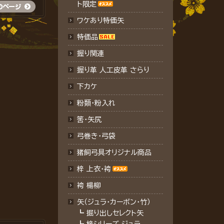
ト限定
ワケあり特価矢
特価品
握り関連
握り革 人工皮革 さらり
下カケ
粉類・粉入れ
筈・矢尻
弓巻き・弓袋
猪飼弓具オリジナル商品
梓 上衣･袴
袴 楊柳
矢（ジュラ･カーボン・竹）
┗
掘り出しセレクト矢