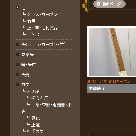
弓
┗
グラス・カーボン弓
┗
竹弓
┗
握り革・弓付属品
┗
ゴム弓
矢（ジュラ･カーボン･竹）
巻藁矢
筈･矢尻
矢筒
清雅（せいが）節付カーボン
カケ
生産終了
┗
カケ銘
┗
初心者用
┗
中離・束離・雨露離・小
唐
┗
寛鋭
┗
正澄
┗
押手カケ