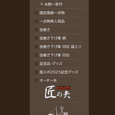
┗
永野一萃作
限定高級一点物
一点物再入荷品
弦巻き
弦巻き下げ革 柄
弦巻き下げ革 印伝 箱入り
弦巻き下げ革 印伝
記念品･グッズ
国スポ2025記念グッズ
オーダー矢