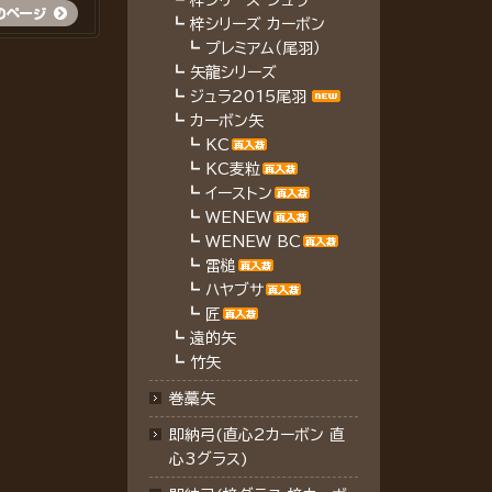
┗
梓シリーズ ジュラ
┗
梓シリーズ カーボン
┗
プレミアム（尾羽）
┗
矢龍シリーズ
┗
ジュラ2015尾羽
┗
カーボン矢
┗
KC
┗
KC麦粒
┗
イーストン
┗
WENEW
┗
WENEW BC
┗
雷槌
┗
ハヤブサ
┗
匠
┗
遠的矢
┗
竹矢
巻藁矢
即納弓(直心2カーボン 直
心3グラス)