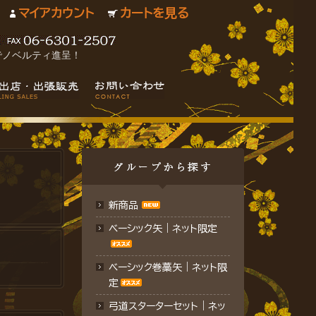
マイアカウント
カートを見る
でノベルティ進呈！
新商品
ベーシック矢｜ネット限定
ベーシック巻藁矢｜ネット限
定
弓道スターターセット｜ネッ