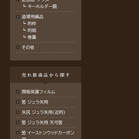
┗
キーホルダー類
道場用備品
┗
的枠
┗
的紙
┗
巻藁
その他
関板保護フィルム
筈 ジュラ矢用
矢尻 ジュラ矢用(近的)
筈 ジュラ矢用 天弓筈
筈 イーストンウッドカーボン