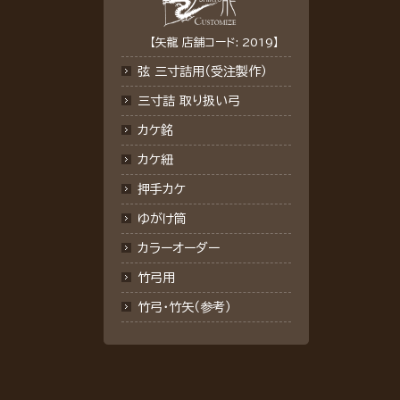
【矢龍 店舗コード: 2019】
弦 三寸詰用（受注製作）
三寸詰 取り扱い弓
カケ銘
カケ紐
押手カケ
ゆがけ筒
カラーオーダー
竹弓用
竹弓・竹矢（参考）