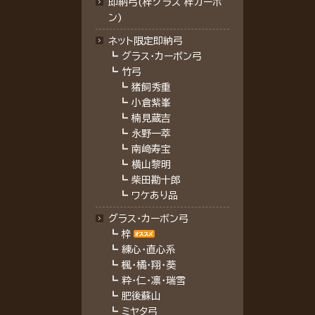
即納弓(梓グラス 梓カーボ
ン)
ネット限定即納弓
┗
グラス・カーボン弓
┗
竹弓
┗
猪飼秀重
┗
小倉紫峯
┗
楠見蔵吉
┗
永野一萃
┗
南﨑寿宝
┗
横山黎明
┗
柴田勘十郎
┗
ワケあり品
グラス・カーボン弓
┗
梓
┗
練心・直心系
┗
楓・橘・翔・葵
┗
粋・仁・凛・瑞雪
┗
肥後蘇山
┗
ミヤタ弓