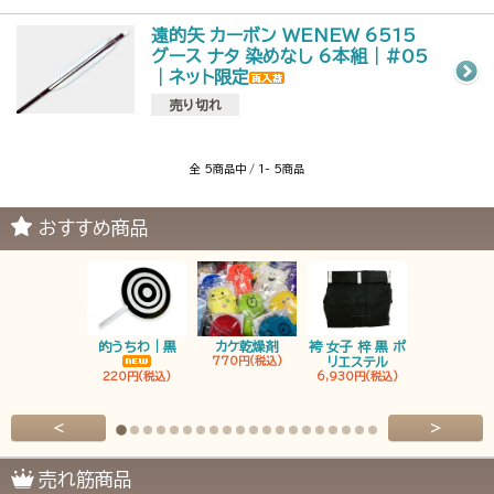
遠的矢 カーボン WENEW 6515
グース ナタ 染めなし 6本組｜#05
｜ネット限定
売り切れ
全 5商品中 / 1- 5商品
おすすめ商品
的うちわ｜黒
カケ乾燥剤
袴 女子 梓 黒 ポ
袴 男子 梓 
770円(税込)
リエステル
リエステ
220円(税込)
6,930円(税込)
6,930円(税
<
>
売れ筋商品