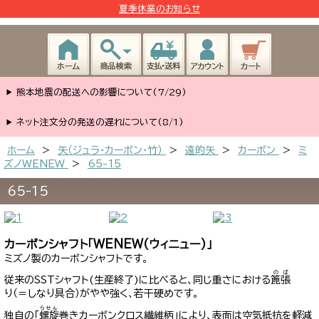
夏季休業のお知らせ
熊本地震の配送への影響について(7/29)
ネット注文分の発送の遅れについて(8/1)
ホーム
>
矢（ジュラ･カーボン・竹）
>
遠的矢
>
カーボン
>
ミ
ズノWENEW
>
65-15
65-15
カーボンシャフト「WENEW(ウィニュー)」
ミズノ製のカーボンシャフトです。
の
ば
従来のSSTシャフト(生産終了)に比べると、同じ重さにおける
篦
張
り（＝しなり具合）
がやや強く、若干硬めです。
らせん
独自の「
螺旋
巻きカーボンクロス繊維柄」により、表面は空気抵抗を軽減