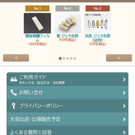
No.1
No.2
No.3
No.4
関板保護フィル
筈 ジュラ矢用
矢尻 ジュラ矢用
筈 ジュラ矢
ム
55円(税込)
(近的)
弓筈
198円(税込)
55円(税込)
55円(税込
<
>
ご利用ガイド
支払い方法 / 配送方法 / 会社概要
お問い合せ
プライバシーポリシー
大会出店・出張販売予定
よくある質問と回答