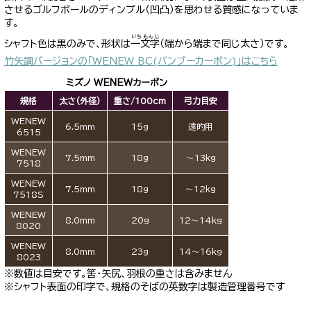
させるゴルフボールのディンプル（凹凸）を思わせる質感になっていま
す。
いちもんじ
シャフト色は黒のみで、形状は
一文字
（端から端まで同じ太さ）です。
竹矢調バージョンの「WENEW BC(バンブーカーボン)」はこちら
ミズノ WENEWカーボン
規格
太さ(外径)
重さ/100cm
弓力目安
WENEW
6.5mm
15g
遠的用
6515
WENEW
7.5mm
18g
～13kg
7518
WENEW
7.5mm
18g
～12kg
7518S
WENEW
8.0mm
20g
12～14kg
8020
WENEW
8.0mm
23g
14～16kg
8023
※数値は目安です。筈･矢尻、羽根の重さは含みません
※シャフト表面の印字で、規格のそばの英数字は製造管理番号です