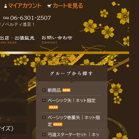
マイアカウント
カートを見る
でノベルティ進呈！
新商品
ベーシック矢｜ネット限定
ベーシック巻藁矢｜ネット限
定
イズ）
弓道スターターセット｜ネッ