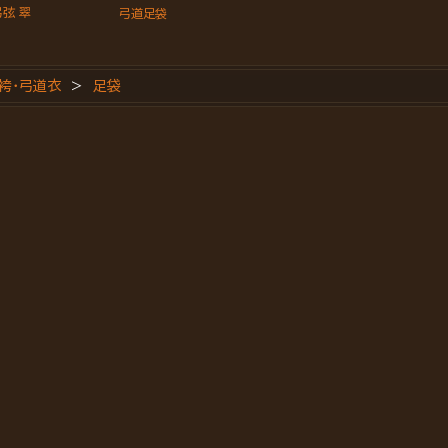
弦 翠
弓道足袋
袴・弓道衣
>
足袋