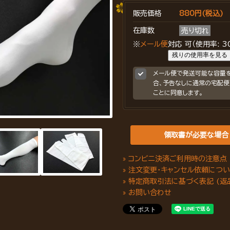
販売価格
880円(税込)
在庫数
売り切れ
※
メール便
対応 可（使用率: 30
残りの使用率を見る
メール便で発送可能な容量
合、予告なしに通常の宅配便
ことに同意します。
領取書が必要な場合
» コンビニ決済ご利用時の注意点
» 注文変更・キャンセル依頼につ
» 特定商取引法に基づく表記 (返
» お問い合わせ