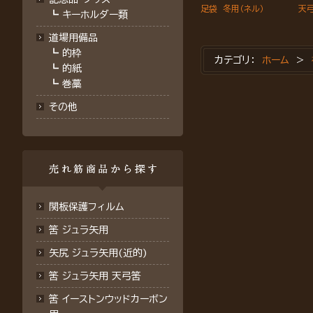
足袋 冬用（ネル）
天弓
┗
キーホルダー類
道場用備品
┗
的枠
カテゴリ：
ホーム
>
┗
的紙
┗
巻藁
その他
関板保護フィルム
筈 ジュラ矢用
矢尻 ジュラ矢用(近的)
筈 ジュラ矢用 天弓筈
筈 イーストンウッドカーボン