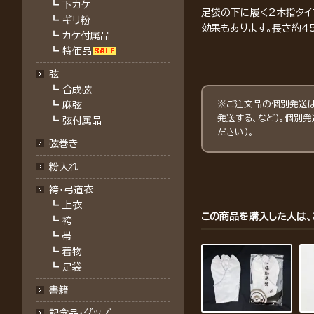
┗
下カケ
足袋の下に履く2本指タイ
┗
ギリ粉
効果もあります。長さ約45
┗
カケ付属品
┗
特価品
弦
┗
合成弦
※ご注文品の個別発送は
┗
麻弦
発送する、など）。個別
┗
弦付属品
ださい）。
弦巻き
粉入れ
袴・弓道衣
┗
上衣
この商品を購入した人は、
┗
袴
┗
帯
┗
着物
┗
足袋
書籍
記念品・グッズ