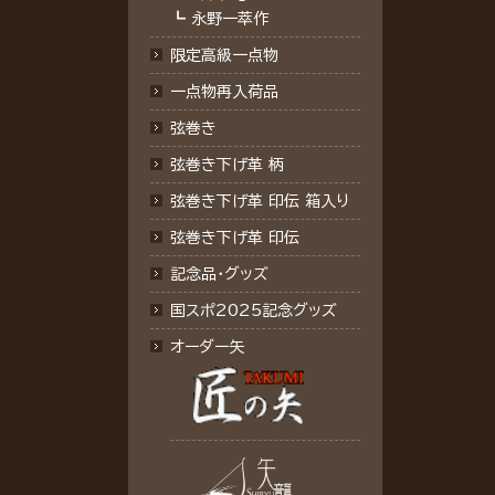
┗
永野一萃作
限定高級一点物
一点物再入荷品
弦巻き
弦巻き下げ革 柄
弦巻き下げ革 印伝 箱入り
弦巻き下げ革 印伝
記念品･グッズ
国スポ2025記念グッズ
オーダー矢