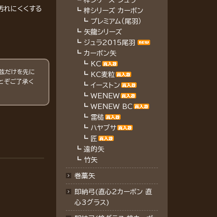
┗
梓シリーズ ジュラ
汚れにくくする
┗
梓シリーズ カーボン
┗
プレミアム（尾羽）
┗
矢龍シリーズ
┗
ジュラ2015尾羽
┗
カーボン矢
┗
KC
弦だけを先に
┗
KC麦粒
とぞご了承く
┗
イーストン
┗
WENEW
┗
WENEW BC
┗
雷槌
┗
ハヤブサ
┗
匠
┗
遠的矢
┗
竹矢
巻藁矢
即納弓(直心2カーボン 直
心3グラス)