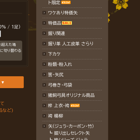
ト限定
ワケあり特価矢
特価品
% / 1足）
握り関連
握り革 人工皮革 さらり
を超えた場
に切り替わる
下カケ
粉類・粉入れ
筈・矢尻
弓巻き・弓袋
猪飼弓具オリジナル商品
いて
梓 上衣･袴
品など)
袴 楊柳
矢（ジュラ･カーボン・竹）
┗
掘り出しセレクト矢