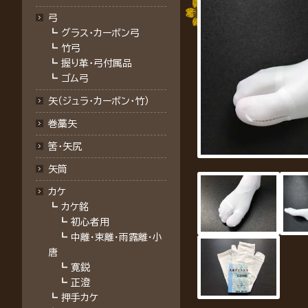
弓
┗
グラス・カーボン弓
┗
竹弓
┗
握り革・弓付属品
┗
ゴム弓
矢（ジュラ･カーボン･竹）
巻藁矢
筈･矢尻
矢筒
カケ
┗
カケ銘
┗
初心者用
┗
中離・束離・雨露離・小
唐
┗
寛鋭
┗
正澄
┗
押手カケ