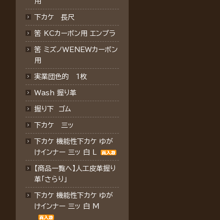
用
下カケ 長尺
筈 KCカーボン用 エンプラ
筈 ミズノWENEWカーボン
用
実業団色的 1枚
Wash 握り革
握り下 ゴム
下カケ 三ッ
下カケ 機能性下カケ ゆが
けインナー 三ッ 白 L
【商品一覧へ】人工皮革握り
革「さらり」
下カケ 機能性下カケ ゆが
けインナー 三ッ 白 M