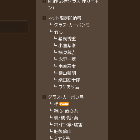
即納弓(梓グラス 梓カーボ
ン)
ネット限定即納弓
┗
グラス・カーボン弓
┗
竹弓
┗
猪飼秀重
┗
小倉紫峯
┗
楠見蔵吉
┗
永野一萃
┗
南﨑寿宝
┗
横山黎明
┗
柴田勘十郎
┗
ワケあり品
グラス・カーボン弓
┗
梓
┗
練心・直心系
┗
楓・橘・翔・葵
┗
粋・仁・凛・瑞雪
┗
肥後蘇山
┗
ミヤタ弓