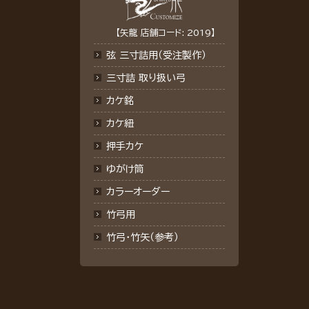
【矢龍 店舗コード: 2019】
弦 三寸詰用（受注製作）
三寸詰 取り扱い弓
カケ銘
カケ紐
押手カケ
ゆがけ筒
カラーオーダー
竹弓用
竹弓・竹矢（参考）