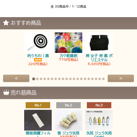
全 30商品中 / 1- 12商品
おすすめ商品
的うちわ｜黒
カケ乾燥剤
袴 女子 梓 黒 ポ
袴 男子 梓 
770円(税込)
リエステル
リエステ
220円(税込)
6,930円(税込)
6,930円(税
<
>
売れ筋商品
No.1
No.2
No.3
No.4
関板保護フィル
筈 ジュラ矢用
矢尻 ジュラ矢用
筈 ジュラ矢