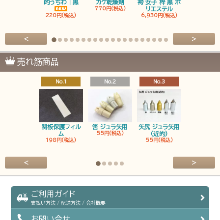
的うちわ｜黒
カケ乾燥剤
袴 女子 梓 黒 ポ
袴 男子 梓 
770円(税込)
リエステル
リエステ
220円(税込)
6,930円(税込)
6,930円(税
<
>
売れ筋商品
No.1
No.2
No.3
No.4
関板保護フィル
筈 ジュラ矢用
矢尻 ジュラ矢用
筈 ジュラ矢
ム
55円(税込)
(近的)
弓筈
198円(税込)
55円(税込)
55円(税込
<
>
ご利用ガイド
支払い方法 / 配送方法 / 会社概要
お問い合せ