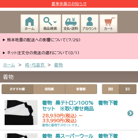
夏季休業のお知らせ
熊本地震の配送への影響について(7/29)
ネット注文分の発送の遅れについて(8/1)
ホーム
>
袴・弓道衣
>
着物
着物
おすすめ順
価格順
新着順
着物 黒テトロン100% 着物下着
セット ※取り寄せ商品
28,930円(税込) ～
33,990円(税込)
着物と着物下のセットです。
着物 黒スーパーウール 着物下着