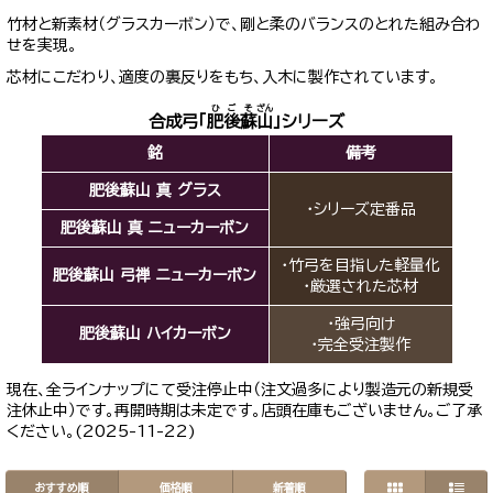
竹材と新素材（グラスカーボン）で、剛と柔のバランスのとれた組み合わ
せを実現。
芯材にこだわり、適度の裏反りをもち、入木に製作されています。
ひご
そ
ざん
合成弓「
肥後
蘇
山
」シリーズ
銘
備考
肥後蘇山 真 グラス
・シリーズ定番品
肥後蘇山 真 ニューカーボン
・竹弓を目指した軽量化
肥後蘇山 弓禅 ニューカーボン
・厳選された芯材
・強弓向け
肥後蘇山 ハイカーボン
・完全受注製作
現在、全ラインナップにて受注停止中（注文過多により製造元の新規受
注休止中）です。再開時期は未定です。店頭在庫もございません。ご了承
ください。(2025-11-22)
おすすめ順
価格順
新着順