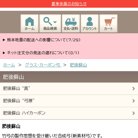
夏季休業のお知らせ
熊本地震の配送への影響について(7/29)
ネット注文分の発送の遅れについて(8/1)
ホーム
>
グラス・カーボン弓
>
肥後蘇山
肥後蘇山
肥後蘇山 “真”
肥後蘇山 “弓禅”
肥後蘇山 ハイカーボン
肥後蘇山
竹弓の製作思想を受け継いだ合成弓（新素材弓）です。