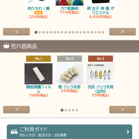
的うちわ｜黒
カケ乾燥剤
袴 女子 梓 黒 ポ
袴 男子 梓 
770円(税込)
リエステル
リエステ
220円(税込)
6,930円(税込)
6,930円(税
<
>
売れ筋商品
No.1
No.2
No.3
No.4
関板保護フィル
筈 ジュラ矢用
矢尻 ジュラ矢用
筈 ジュラ矢
ム
55円(税込)
(近的)
弓筈
198円(税込)
55円(税込)
55円(税込
<
>
ご利用ガイド
支払い方法 / 配送方法 / 会社概要