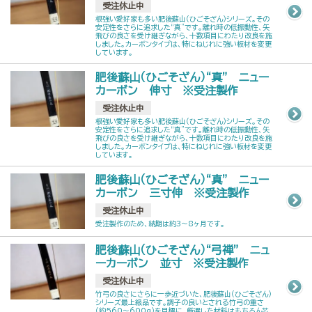
受注休止中
根強い愛好家も多い肥後蘇山（ひごそざん）シリーズ。その
安定性をさらに追求した“真”です。離れ時の低振動性、矢
飛びの良さを受け継ぎながら、十数項目にわたり改良を施
しました。カーボンタイプは、特にねじれに強い板材を変更
しています。
肥後蘇山（ひごそざん）“真” ニュー
カーボン 伸寸 ※受注製作
受注休止中
根強い愛好家も多い肥後蘇山（ひごそざん）シリーズ。その
安定性をさらに追求した“真”です。離れ時の低振動性、矢
飛びの良さを受け継ぎながら、十数項目にわたり改良を施
しました。カーボンタイプは、特にねじれに強い板材を変更
しています。
肥後蘇山（ひごそざん）“真” ニュー
カーボン 三寸伸 ※受注製作
受注休止中
受注製作のため、納期は約3～8ヶ月です。
肥後蘇山（ひごそざん）“弓禅” ニュ
ーカーボン 並寸 ※受注製作
受注休止中
竹弓の良さにさらに一歩近づいた、肥後蘇山（ひごそざん）
シリーズ最上級品です。調子の良いとされる竹弓の重さ
（約560～600g）を目標に、厳選した材料はもちろん芯