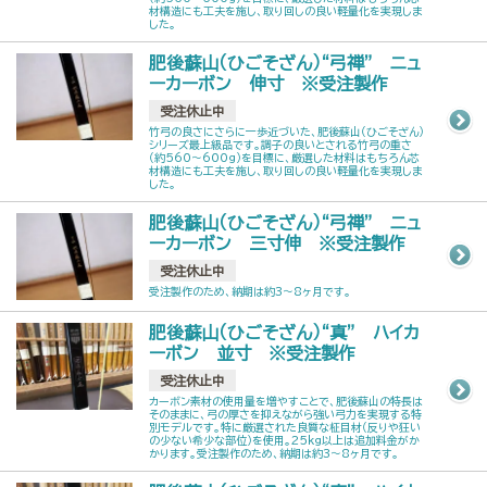
材構造にも工夫を施し、取り回しの良い軽量化を実現しま
した。
肥後蘇山（ひごそざん）“弓禅” ニュ
ーカーボン 伸寸 ※受注製作
受注休止中
竹弓の良さにさらに一歩近づいた、肥後蘇山（ひごそざん）
シリーズ最上級品です。調子の良いとされる竹弓の重さ
（約560～600g）を目標に、厳選した材料はもちろん芯
材構造にも工夫を施し、取り回しの良い軽量化を実現しま
した。
肥後蘇山（ひごそざん）“弓禅” ニュ
ーカーボン 三寸伸 ※受注製作
受注休止中
受注製作のため、納期は約3～8ヶ月です。
肥後蘇山（ひごそざん）“真” ハイカ
ーボン 並寸 ※受注製作
受注休止中
カーボン素材の使用量を増やすことで、肥後蘇山の特長は
そのままに、弓の厚さを抑えながら強い弓力を実現する特
別モデルです。特に厳選された良質な柾目材（反りや狂い
の少ない希少な部位）を使用。25kg以上は追加料金がか
かります。受注製作のため、納期は約3～8ヶ月です。