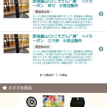
肥後蘇山（ひごそざん）“真” ハイカ
ーボン 伸寸 ※受注製作
受注休止中
カーボン素材の使用量を増やすことで、肥後蘇山の特長は
そのままに、弓の厚さを抑えながら強い弓力を実現する特
別モデルです。特に厳選された良質な柾目材（反りや狂い
の少ない希少な部位）を使用。25kg以上は追加料金がか
かります。受注製作のため、納期は約3～8ヶ月です。
肥後蘇山（ひごそざん）“真” ハイカ
ーボン 三寸伸 ※受注製作
受注休止中
カーボン素材の使用量を増やすことで、肥後蘇山の特長は
そのままに、弓の厚さを抑えながら強い弓力を実現する特
別モデルです。特に厳選された良質な柾目材（反りや狂い
の少ない希少な部位）を使用。25kg以上は追加料金がか
かります。受注製作のため、納期は約3～8ヶ月です。
全 12商品中 / 1- 12商品
おすすめ商品