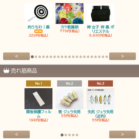
的うちわ｜黒
カケ乾燥剤
袴 女子 梓 黒 ポ
袴 男子 梓 
770円(税込)
リエステル
リエステ
220円(税込)
6,930円(税込)
6,930円(税
<
>
売れ筋商品
No.1
No.2
No.3
No.4
関板保護フィル
筈 ジュラ矢用
矢尻 ジュラ矢用
筈 ジュラ矢
ム
55円(税込)
(近的)
弓筈
198円(税込)
55円(税込)
55円(税込
<
>