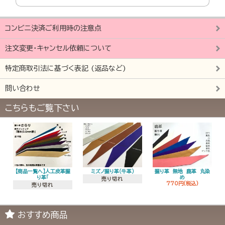
コンビニ決済ご利用時の注意点
注文変更・キャンセル依頼について
特定商取引法に基づく表記 (返品など)
問い合わせ
こちらもご覧下さい
【商品一覧へ】人工皮革握
ミズノ握り革（牛革）
握り革 無地 鹿革 丸染
り革「
め
売り切れ
770円(税込)
売り切れ
おすすめ商品