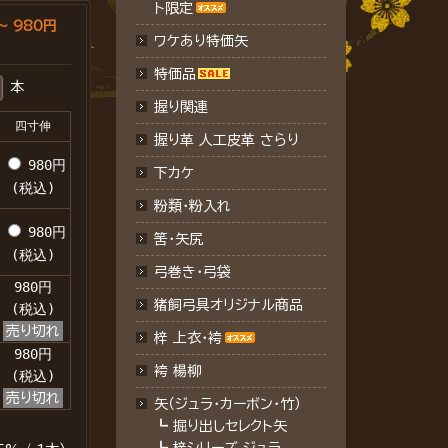
ト限定
～ 980円
ワケあり特価矢
特価品
本
握り関連
四寸伸
握り革 人工皮革 さらり
980円
下カケ
(税込)
粉類・粉入れ
980円
筈・矢尻
(税込)
弓巻き・弓袋
980円
猪飼弓具オリジナル商品
(税込)
売り切れ
梓 上衣･袴
980円
袴 楊柳
(税込)
売り切れ
矢（ジュラ･カーボン・竹）
┗
掘り出しセレクト矢