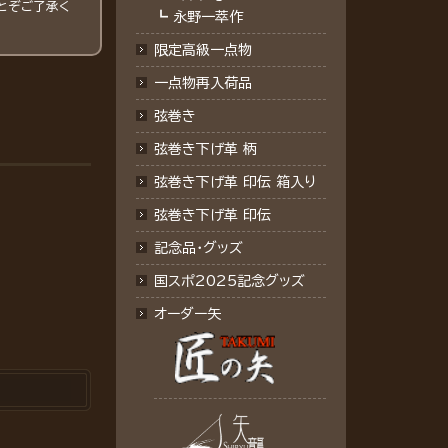
とぞご了承く
┗
永野一萃作
限定高級一点物
一点物再入荷品
弦巻き
弦巻き下げ革 柄
弦巻き下げ革 印伝 箱入り
弦巻き下げ革 印伝
記念品･グッズ
国スポ2025記念グッズ
オーダー矢