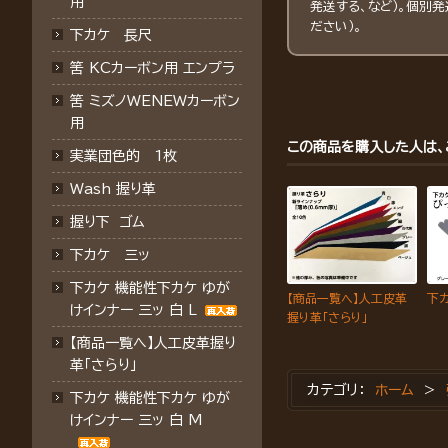
用
発送する、など）。個別
ださい）。
下カケ 長尺
筈 KCカーボン用 エンプラ
筈 ミズノWENEWカーボン
用
この商品を購入した人は、
実業団色的 1枚
Wash 握り革
握り下 ゴム
下カケ 三ッ
下カケ 機能性下カケ ゆが
【商品一覧へ】人工皮革
下カ
けインナー 三ッ 白 L
握り革「さらり」
【商品一覧へ】人工皮革握り
革「さらり」
カテゴリ：
ホーム
>
下カケ 機能性下カケ ゆが
けインナー 三ッ 白 M