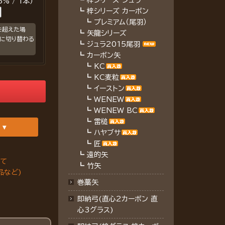
┗
梓シリーズ ジュラ
% / 1本）
┗
梓シリーズ カーボン
┗
プレミアム（尾羽）
を超えた場
┗
矢龍シリーズ
に切り替わる
┗
ジュラ2015尾羽
┗
カーボン矢
┗
KC
┗
KC麦粒
┗
イーストン
┗
WENEW
┗
WENEW BC
┗
雷槌
┗
ハヤブサ
┗
匠
┗
遠的矢
いて
┗
竹矢
品など)
巻藁矢
即納弓(直心2カーボン 直
心3グラス)