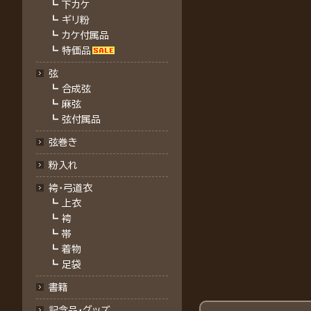
┗
下カケ
┗
ギリ粉
┗
カケ付属品
┗
特価品
弦
┗
合成弦
┗
麻弦
┗
弦付属品
弦巻き
粉入れ
袴・弓道衣
┗
上衣
┗
袴
┗
帯
┗
着物
┗
足袋
書籍
記念品・グッズ