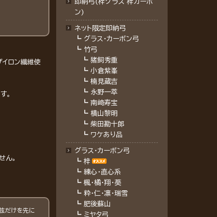
即納弓(梓グラス 梓カーボ
ン)
ネット限定即納弓
┗
グラス・カーボン弓
┗
竹弓
┗
猪飼秀重
ザイロン繊維使
┗
小倉紫峯
┗
楠見蔵吉
┗
永野一萃
す。
┗
南﨑寿宝
┗
横山黎明
┗
柴田勘十郎
┗
ワケあり品
グラス・カーボン弓
せん。
┗
梓
┗
練心・直心系
┗
楓・橘・翔・葵
┗
粋・仁・凛・瑞雪
┗
肥後蘇山
弦だけを先に
┗
ミヤタ弓