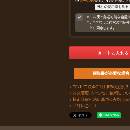
※
メール便
対応 可（使用率: 25
残りの使用率を見る
メール便で発送可能な容量
合、予告なしに通常の宅配便
ことに同意します。
領取書が必要な場合
» コンビニ決済ご利用時の注意点
» 注文変更・キャンセル依頼につ
» 特定商取引法に基づく表記 (返
» お問い合わせ