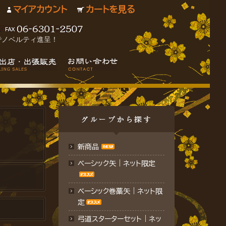
マイアカウント
カートを見る
でノベルティ進呈！
新商品
ベーシック矢｜ネット限定
ベーシック巻藁矢｜ネット限
定
弓道スターターセット｜ネッ