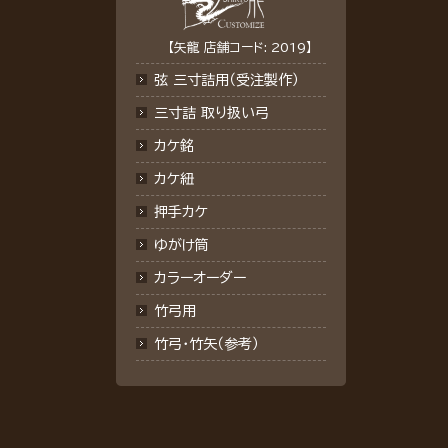
【矢龍 店舗コード: 2019】
弦 三寸詰用（受注製作）
三寸詰 取り扱い弓
カケ銘
カケ紐
押手カケ
ゆがけ筒
カラーオーダー
竹弓用
竹弓・竹矢（参考）