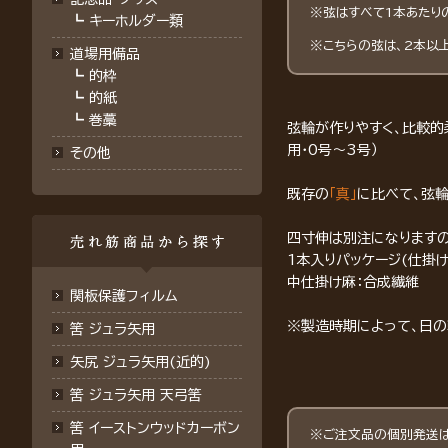
※弦はすべて1本あたり
┗
キーホルダー類
※こちらの弦は、2本以
道場用備品
┗
的枠
┗
的紙
┗
巻藁
弦輪が作りやすく、比較的
用・0号～3号）
その他
既存の
「真」
に比べて、弦
四寸伸は別注になりますの
1本入りパッケージ(仕掛
中仕掛け麻：合成繊維
関板保護フィルム
※製造時期によって、日の
筈 ジュラ矢用
矢尻 ジュラ矢用(近的)
筈 ジュラ矢用 天弓筈
筈 イーストンウッドカーボン
※ご注文品の個別発送は