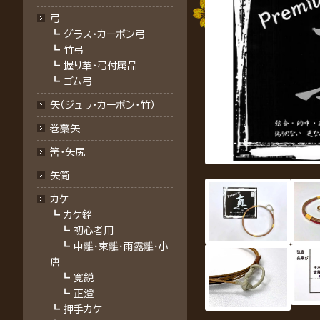
弓
┗
グラス・カーボン弓
┗
竹弓
┗
握り革・弓付属品
┗
ゴム弓
矢（ジュラ･カーボン･竹）
巻藁矢
筈･矢尻
矢筒
カケ
┗
カケ銘
┗
初心者用
┗
中離・束離・雨露離・小
唐
┗
寛鋭
┗
正澄
┗
押手カケ