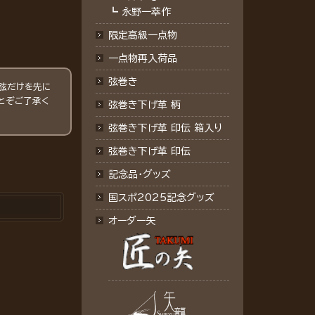
┗
永野一萃作
限定高級一点物
一点物再入荷品
弦巻き
弦だけを先に
とぞご了承く
弦巻き下げ革 柄
弦巻き下げ革 印伝 箱入り
弦巻き下げ革 印伝
記念品･グッズ
国スポ2025記念グッズ
オーダー矢