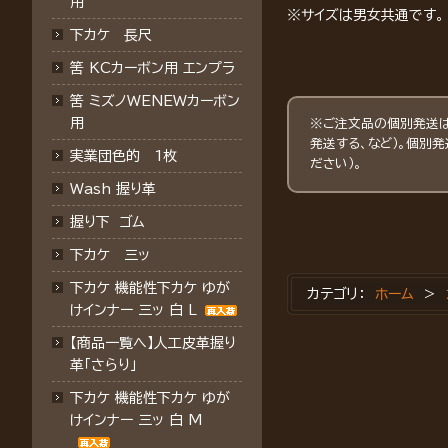
用
※サイズは男女共通です。
下カケ 長尺
筈 KCカーボン用 エンプラ
筈 ミズノWENEWカーボン
用
※ご注文品の個別発送は
発送する、など）。個別
実業団色的 1枚
ださい）。
Wash 握り革
握り下 ゴム
下カケ 三ッ
下カケ 機能性下カケ ゆが
カテゴリ：
ホーム
>
けインナー 三ッ 白 L
【商品一覧へ】人工皮革握り
革「さらり」
下カケ 機能性下カケ ゆが
けインナー 三ッ 白 M