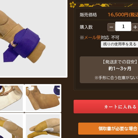
販売価格
16,500円(税
購入数
※
メール便
対応 不可
残りの使用率を見る
【発送までの目安】
約1～3ヶ月
※手形に合う在庫がない
領取書が必要な場合