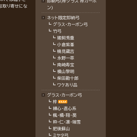
即納弓(梓グラス 梓カーボ
は取り寄せにな
ン)
ネット限定即納弓
┗
グラス・カーボン弓
┗
竹弓
┗
猪飼秀重
┗
小倉紫峯
┗
楠見蔵吉
┗
永野一萃
┗
南﨑寿宝
┗
横山黎明
┗
柴田勘十郎
┗
ワケあり品
グラス・カーボン弓
┗
梓
┗
練心・直心系
┗
楓・橘・翔・葵
┗
粋・仁・凛・瑞雪
┗
肥後蘇山
┗
ミヤタ弓