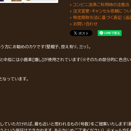
» コンビニ決済ご利用時の注意点
» 注文変更・キャンセル依頼につ
» 特定商取引法に基づく表記 (返
» お問い合わせ
う方にお勧めのカケです（堅帽子、控え有り、三ッ）。
指と中指には小鹿革[燻し]が使用されています（※そのため部分的に色合
となっています。
していただければ、最も近いと思われるもの（号数）をご提案いたします（
うという保証はできかねます。あらかじめご了承ください）。※メールやF