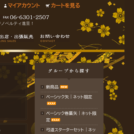
マイアカウント
カートを見る
でノベルティ進呈！
新商品
ベーシック矢｜ネット限定
ベーシック巻藁矢｜ネット限
定
）
弓道スターターセット｜ネッ