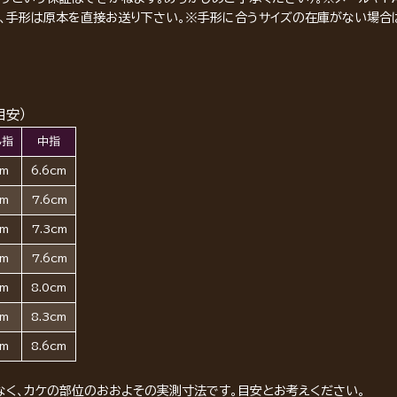
め、手形は原本を直接お送り下さい。※手形に合うサイズの在庫がない場合
目安）
し指
中指
cm
6.6cm
cm
7.6cm
cm
7.3cm
cm
7.6cm
cm
8.0cm
cm
8.3cm
cm
8.6cm
く、カケの部位のおおよその実測寸法です。目安とお考えください。