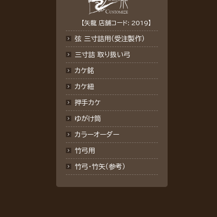
【矢龍 店舗コード: 2019】
弦 三寸詰用（受注製作）
三寸詰 取り扱い弓
カケ銘
カケ紐
押手カケ
ゆがけ筒
カラーオーダー
竹弓用
竹弓・竹矢（参考）