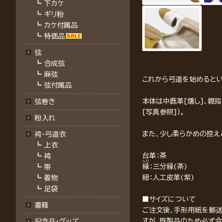
┗
下カケ
┗
ギリ粉
┗
カケ付属品
┗
特価品
弦
┗
合成弦
┗
麻弦
これから弓道を始めるとい
┗
弦付属品
本体は中鹿革[燻し]、親
弦巻き
[写真参照]）。
粉入れ
また、少し柔らかめの控え
袴・弓道衣
┗
上衣
台革：茶
┗
袴
へり
縁
：三分縁(茶)
┗
帯
紐：人工皮革(紫)
┗
着物
┗
足袋
■サイズについて
書籍
ご注文後、手形用紙を郵送
すが、既製品のため必ず合
記念品・グッズ