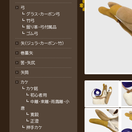
弓
┗
グラス・カーボン弓
┗
竹弓
┗
握り革・弓付属品
┗
ゴム弓
矢（ジュラ･カーボン･竹）
巻藁矢
筈･矢尻
矢筒
カケ
┗
カケ銘
┗
初心者用
┗
中離・束離・雨露離・小
唐
┗
寛鋭
┗
正澄
┗
押手カケ