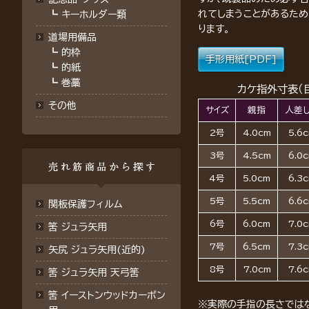
れてしまうことがあるた
┗
キーホルダー類
ります。
道場用備品
┗
的枠
手形用紙[PDF]
┗
的紙
┗
巻藁
カケ指外寸表（
その他
サイズ
親指
人差
2号
4.0cm
5.6
3号
4.5cm
6.0
4号
5.0cm
6.3
5号
5.5cm
6.6
関板保護フィルム
6号
6.0cm
7.0
筈 ジュラ矢用
7号
6.5cm
7.3
矢尻 ジュラ矢用(近的)
8号
7.0cm
7.6
筈 ジュラ矢用 天弓筈
筈 イーストンウッドカーボン
※実際の手指の長さではな