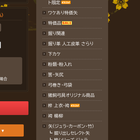
ト限定
ワケあり特価矢
込)
特価品
握り関連
握り革 人工皮革 さらり
下カケ
粉類・粉入れ
筈・矢尻
場合
弓巻き・弓袋
猪飼弓具オリジナル商品
梓 上衣･袴
袴 楊柳
矢（ジュラ･カーボン・竹）
┗
掘り出しセレクト矢