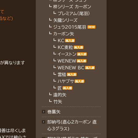
┗
梓シリーズ ジュラ
┗
梓シリーズ カーボン
いて
┗
プレミアム（尾羽）
品など)
┗
矢龍シリーズ
┗
ジュラ2015尾羽
┗
カーボン矢
┗
KC
┗
KC麦粒
┗
イーストン
┗
WENEW
いが異なります
┗
WENEW BC
┗
雷槌
┗
ハヤブサ
┗
匠
┗
遠的矢
┗
竹矢
巻藁矢
即納弓(直心2カーボン 直
心3グラス)
最善は尽くしま
AXでは縮小さ