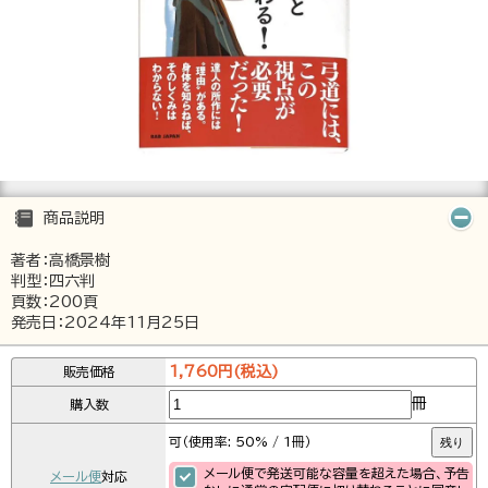
商品説明
著者：高橋景樹
判型：四六判
頁数：200頁
発売日：2024年11月25日
1,760円(税込)
販売価格
冊
購入数
可（使用率: 50% / 1冊）
残り
メール便で発送可能な容量を超えた場合、予告
メール便
対応