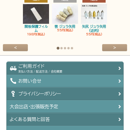
関板保護フィル
筈 ジュラ矢用
矢尻 ジュラ矢用
筈 ジュラ矢
ム
55円(税込)
(近的)
弓筈
198円(税込)
55円(税込)
55円(税込
<
>
ご利用ガイド
支払い方法 / 配送方法 / 会社概要
お問い合せ
プライバシーポリシー
大会出店・出張販売予定
よくある質問と回答