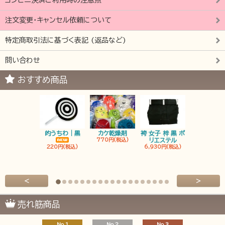
注文変更・キャンセル依頼について
特定商取引法に基づく表記 (返品など)
問い合わせ
おすすめ商品
的うちわ｜黒
カケ乾燥剤
袴 女子 梓 黒 ポ
袴 男子 梓 
770円(税込)
リエステル
リエステ
220円(税込)
6,930円(税込)
6,930円(税
<
>
売れ筋商品
No.1
No.2
No.3
No.4