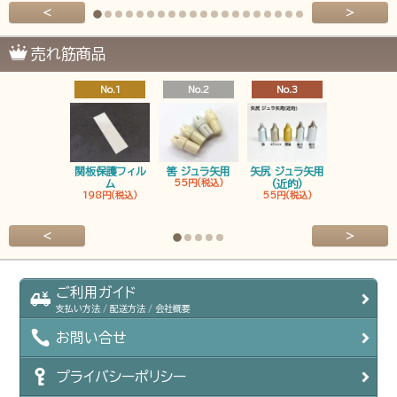
<
>
売れ筋商品
No.1
No.2
No.3
No.4
関板保護フィル
筈 ジュラ矢用
矢尻 ジュラ矢用
筈 ジュラ矢
ム
55円(税込)
(近的)
弓筈
198円(税込)
55円(税込)
55円(税込
<
>
ご利用ガイド
支払い方法 / 配送方法 / 会社概要
お問い合せ
プライバシーポリシー