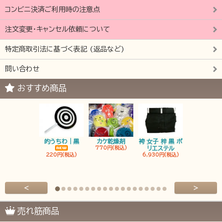
コンビニ決済ご利用時の注意点
注文変更・キャンセル依頼について
特定商取引法に基づく表記 (返品など)
問い合わせ
おすすめ商品
的うちわ｜黒
カケ乾燥剤
袴 女子 梓 黒 ポ
袴 男子 梓 
770円(税込)
リエステル
リエステ
220円(税込)
6,930円(税込)
6,930円(税
<
>
売れ筋商品