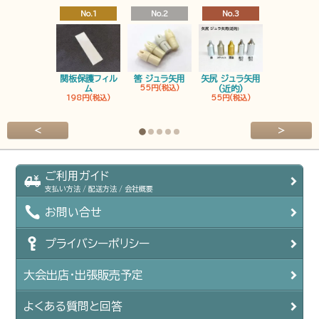
No.1
No.2
No.3
No.4
関板保護フィル
筈 ジュラ矢用
矢尻 ジュラ矢用
筈 ジュラ矢
ム
55円(税込)
(近的)
弓筈
198円(税込)
55円(税込)
55円(税込
<
>
ご利用ガイド
支払い方法 / 配送方法 / 会社概要
お問い合せ
プライバシーポリシー
大会出店・出張販売予定
よくある質問と回答