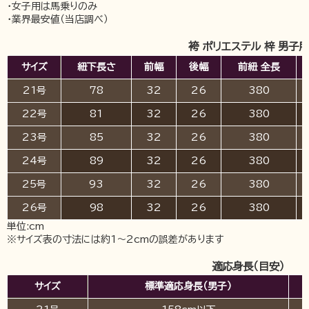
・女子用は馬乗りのみ
・業界最安値（当店調べ）
袴 ポリエステル 梓 男子用
サイズ
紐下長さ
前幅
後幅
前紐 全長
21号
78
32
26
380
22号
81
32
26
380
23号
85
32
26
380
24号
89
32
26
380
25号
93
32
26
380
26号
98
32
26
380
単位:cm
※サイズ表の寸法には約1～2cmの誤差があります
適応身長（目安）
サイズ
標準適応身長（男子）