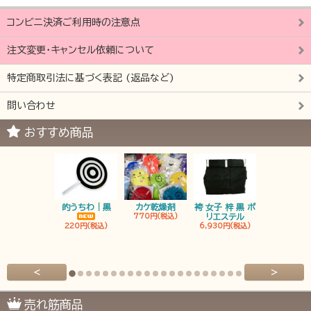
コンビニ決済ご利用時の注意点
注文変更・キャンセル依頼について
特定商取引法に基づく表記 (返品など)
問い合わせ
おすすめ商品
的うちわ｜黒
カケ乾燥剤
袴 女子 梓 黒 ポ
袴 男子 梓 
770円(税込)
リエステル
リエステ
220円(税込)
6,930円(税込)
6,930円(税
<
>
売れ筋商品