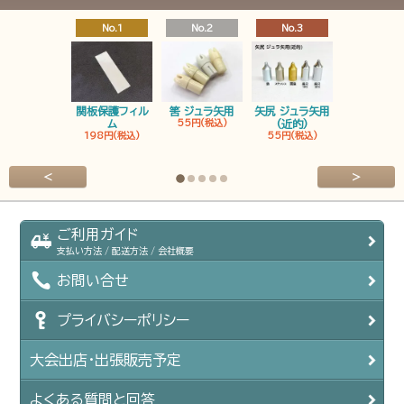
No.1
No.2
No.3
No.4
関板保護フィル
筈 ジュラ矢用
矢尻 ジュラ矢用
筈 ジュラ矢
ム
55円(税込)
(近的)
弓筈
198円(税込)
55円(税込)
55円(税込
<
>
ご利用ガイド
支払い方法 / 配送方法 / 会社概要
お問い合せ
プライバシーポリシー
大会出店・出張販売予定
よくある質問と回答