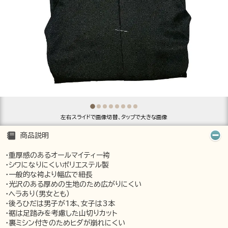
左右スライドで画像切替、タップで大きな画像
商品説明
・重厚感のあるオールマイティー袴
・シワになりにくいポリエステル製
・一般的な袴より幅広で紐長
・光沢のある厚めの生地のため広がりにくい
・ヘラあり（男女とも）
・後ろひだは男子が1本、女子は3本
・裾は足踏みを考慮した山切りカット
・裏ミシン付きのためヒダが崩れにくい