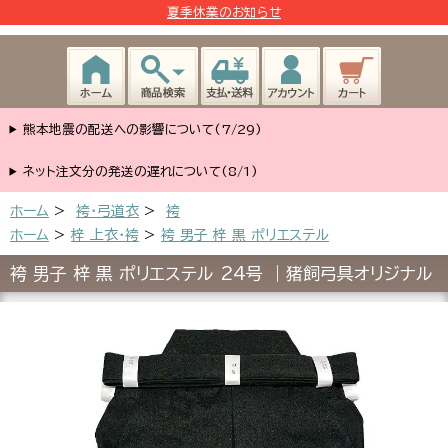
夏季休業のお知らせ
熊本地震の配送への影響について(7/29)
ネット注文分の発送の遅れについて(8/1)
ホーム
>
袴・弓道衣
>
袴
ホーム
>
梓 上衣･袴
>
袴 男子 梓 黒 ポリエステル
袴 男子 梓 黒 ポリエステル 24号 ｜猪飼弓具オリジナル