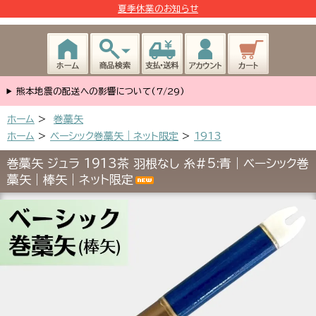
夏季休業のお知らせ
熊本地震の配送への影響について(7/29)
ホーム
>
巻藁矢
ホーム
>
ベーシック巻藁矢｜ネット限定
>
1913
巻藁矢 ジュラ 1913茶 羽根なし 糸#5:青｜ベーシック巻
藁矢｜棒矢｜ネット限定