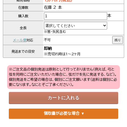
1,870円(税込)
販売価格
在庫 2 本
在庫数
本
購入数
全長
※筈・矢尻含む
メール便
対応
不可
残り
即納
発送までの目安
※売切れ時は1～2ヶ月
※ご注文品の個別発送は原則として行っておりません（例えば、弓と
弦を同時にご注文いただいた場合に、弦だけを先に発送する、など）。
個別発送をご希望の場合は、個別にご注文願います（送料は個別に必
要になります。なにとぞご了承ください）。
領取書が必要な場合