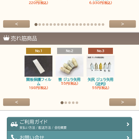
220円(税込)
6,930円(税込)
6,930円(税
<
>
売れ筋商品
No.1
No.2
No.3
No.4
関板保護フィル
筈 ジュラ矢用
矢尻 ジュラ矢用
筈 ジュラ矢
ム
55円(税込)
(近的)
弓筈
198円(税込)
55円(税込)
55円(税込
<
>
ご利用ガイド
支払い方法 / 配送方法 / 会社概要
お問い合せ