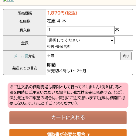
1,870円(税込)
販売価格
在庫 4 本
在庫数
本
購入数
全長
※筈・矢尻含む
メール便
対応
不可
残り
即納
発送までの目安
※売切れ時は1～2ヶ月
※ご注文品の個別発送は原則として行っておりません（例えば、弓と
弦を同時にご注文いただいた場合に、弦だけを先に発送する、など）。
個別発送をご希望の場合は、個別にご注文願います（送料は個別に必
要になります。なにとぞご了承ください）。
領取書が必要な場合