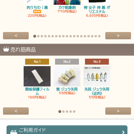
的うちわ｜黒
カケ乾燥剤
袴 女子 梓 黒 ポ
袴 男子 梓 
770円(税込)
リエステル
リエステ
220円(税込)
6,930円(税込)
6,930円(税
<
>
売れ筋商品
No.1
No.2
No.3
No.4
関板保護フィル
筈 ジュラ矢用
矢尻 ジュラ矢用
筈 ジュラ矢
ム
55円(税込)
(近的)
弓筈
198円(税込)
55円(税込)
55円(税込
<
>
ご利用ガイド