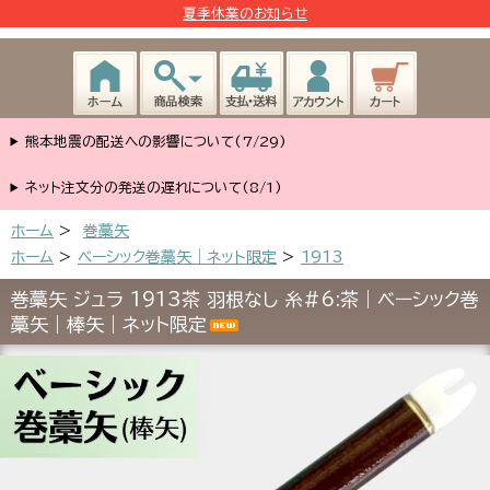
夏季休業のお知らせ
熊本地震の配送への影響について(7/29)
ネット注文分の発送の遅れについて(8/1)
ホーム
>
巻藁矢
ホーム
>
ベーシック巻藁矢｜ネット限定
>
1913
巻藁矢 ジュラ 1913茶 羽根なし 糸#6:茶｜ベーシック巻
藁矢｜棒矢｜ネット限定