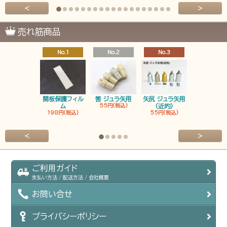
<
>
売れ筋商品
No.1
No.2
No.3
No.4
関板保護フィル
筈 ジュラ矢用
矢尻 ジュラ矢用
筈 ジュラ矢
ム
55円(税込)
(近的)
弓筈
198円(税込)
55円(税込)
55円(税込
<
>
ご利用ガイド
支払い方法 / 配送方法 / 会社概要
お問い合せ
プライバシーポリシー