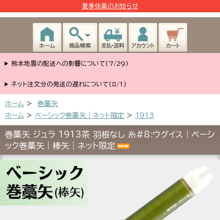
夏季休業のお知らせ
熊本地震の配送への影響について(7/29)
ネット注文分の発送の遅れについて(8/1)
ホーム
>
巻藁矢
ホーム
>
ベーシック巻藁矢｜ネット限定
>
1913
巻藁矢 ジュラ 1913茶 羽根なし 糸#8:ウグイス｜ベーシ
ック巻藁矢｜棒矢｜ネット限定