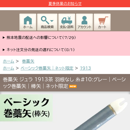
夏季休業のお知らせ
熊本地震の配送への影響について(7/29)
ネット注文分の発送の遅れについて(8/1)
ホーム
>
巻藁矢
ホーム
>
ベーシック巻藁矢｜ネット限定
>
1913
巻藁矢 ジュラ 1913茶 羽根なし 糸#10:グレー｜ベーシ
ック巻藁矢｜棒矢｜ネット限定