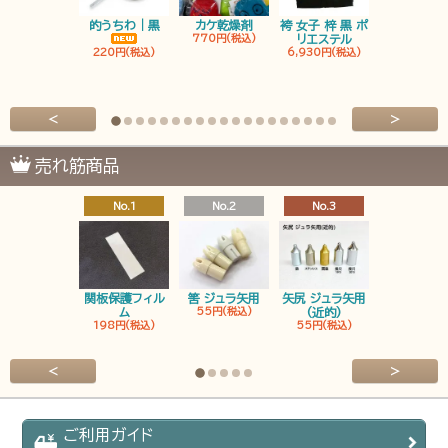
的うちわ｜黒
カケ乾燥剤
袴 女子 梓 黒 ポ
袴 男子 梓 
770円(税込)
リエステル
リエステ
220円(税込)
6,930円(税込)
6,930円(税
<
>
売れ筋商品
No.1
No.2
No.3
No.4
関板保護フィル
筈 ジュラ矢用
矢尻 ジュラ矢用
筈 ジュラ矢
ム
55円(税込)
(近的)
弓筈
198円(税込)
55円(税込)
55円(税込
<
>
ご利用ガイド