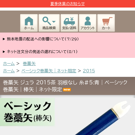
夏季休業のお知らせ
熊本地震の配送への影響について(7/29)
ネット注文分の発送の遅れについて(8/1)
ホーム
>
巻藁矢
ホーム
>
ベーシック巻藁矢｜ネット限定
>
2015
巻藁矢 ジュラ 2015茶 羽根なし 糸#5:青｜ベーシック
巻藁矢｜棒矢｜ネット限定