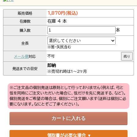
1,870円(税込)
販売価格
在庫 4 本
在庫数
本
購入数
全長
※筈・矢尻含む
メール便
対応
不可
残り
即納
発送までの目安
※売切れ時は1～2ヶ月
※ご注文品の個別発送は原則として行っておりません（例えば、弓と
弦を同時にご注文いただいた場合に、弦だけを先に発送する、など）。
個別発送をご希望の場合は、個別にご注文願います（送料は個別に必
要になります。なにとぞご了承ください）。
領取書が必要な場合