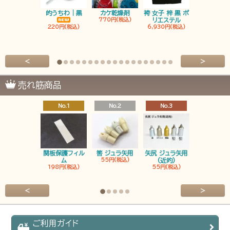
的うちわ｜黒
カケ乾燥剤
袴 女子 梓 黒 ポ
袴 男子 梓 
770円(税込)
リエステル
リエステ
220円(税込)
6,930円(税込)
6,930円(税
<
>
売れ筋商品
No.1
No.2
No.3
No.4
関板保護フィル
筈 ジュラ矢用
矢尻 ジュラ矢用
筈 ジュラ矢
ム
55円(税込)
(近的)
弓筈
198円(税込)
55円(税込)
55円(税込
<
>
ご利用ガイド