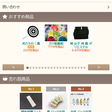
問い合わせ
おすすめ商品
的うちわ｜黒
カケ乾燥剤
袴 女子 梓 黒 ポ
袴 男子 梓 
770円(税込)
リエステル
リエステ
220円(税込)
6,930円(税込)
6,930円(税
<
>
売れ筋商品
No.1
No.2
No.3
No.4
関板保護フィル
筈 ジュラ矢用
矢尻 ジュラ矢用
筈 ジュラ矢