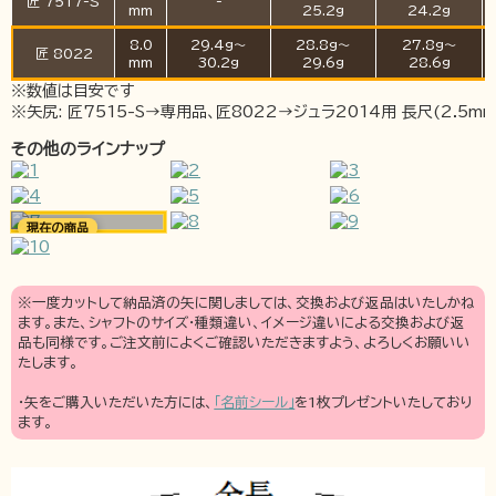
匠 7517-S
-
mm
25.2g
24.2g
8.0
29.4g～
28.8g～
27.8g～
匠 8022
mm
30.2g
29.6g
28.6g
※数値は目安です
※矢尻: 匠7515-S→専用品、匠8022→ジュラ2014用 長尺(2.5mm
その他のラインナップ
※一度カットして納品済の矢に関しましては、交換および返品はいたしかね
ます。また、シャフトのサイズ・種類違い、イメージ違いによる交換および返
品も同様です。ご注文前によくご確認いただきますよう、よろしくお願いい
たします。
・矢をご購入いただいた方には、
「名前シール」
を1枚プレゼントいたしており
ます。