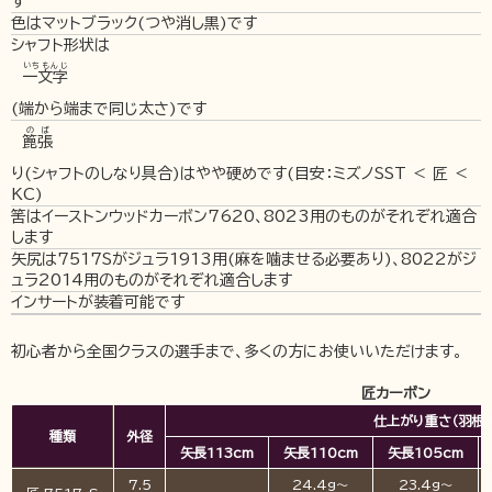
す
色はマットブラック(つや消し黒)です
シャフト形状は
いちもんじ
一文字
(端から端まで同じ太さ)です
のば
篦張
り(シャフトのしなり具合)はやや硬めです(目安：ミズノSST ＜ 匠 ＜
KC)
筈はイーストンウッドカーボン7620、8023用のものがそれぞれ適合
します
矢尻は7517Sがジュラ1913用(麻を噛ませる必要あり)、8022がジ
ュラ2014用のものがそれぞれ適合します
インサートが装着可能です
初心者から全国クラスの選手まで、多くの方にお使いいただけます。
匠カーボン
仕上がり重さ（羽根、
種類
外径
矢長113cm
矢長110cm
矢長105cm
7.5
24.4g～
23.4g～