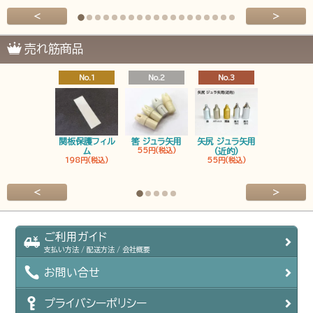
<
>
売れ筋商品
No.1
No.2
No.3
No.4
関板保護フィル
筈 ジュラ矢用
矢尻 ジュラ矢用
筈 ジュラ矢
ム
55円(税込)
(近的)
弓筈
198円(税込)
55円(税込)
55円(税込
<
>
ご利用ガイド
支払い方法 / 配送方法 / 会社概要
お問い合せ
プライバシーポリシー