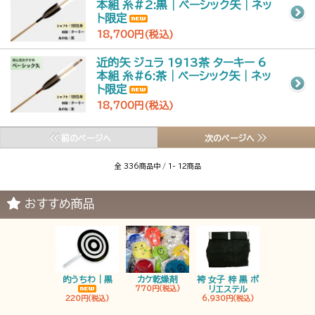
本組 糸#2:黒｜ベーシック矢｜ネッ
ト限定
18,700円(税込)
近的矢 ジュラ 1913茶 ターキー 6
本組 糸#6:茶｜ベーシック矢｜ネッ
ト限定
18,700円(税込)
前のページへ
次のページへ
全 336商品中 / 1- 12商品
おすすめ商品
的うちわ｜黒
カケ乾燥剤
袴 女子 梓 黒 ポ
袴 男子 梓 
770円(税込)
リエステル
リエステ
220円(税込)
6,930円(税込)
6,930円(税