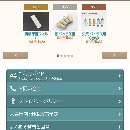
No.1
No.2
No.3
No.4
関板保護フィル
筈 ジュラ矢用
矢尻 ジュラ矢用
筈 ジュラ矢
ム
55円(税込)
(近的)
弓筈
198円(税込)
55円(税込)
55円(税込
<
>
ご利用ガイド
支払い方法 / 配送方法 / 会社概要
お問い合せ
プライバシーポリシー
大会出店・出張販売予定
よくある質問と回答