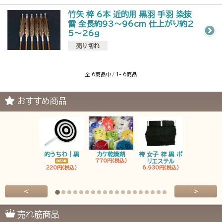
竹矢 梓 6本 近的用 黒羽 手羽 染抜
雷 全長約93～96cm 仕上がり約2
5～26g
売り切れ
全 6商品中 / 1- 6商品
おすすめ商品
的うちわ｜黒
カケ乾燥剤
袴 女子 梓 黒 ポ
袴 男子 梓 
770円(税込)
リエステル
リエステ
220円(税込)
6,930円(税込)
6,930円(税
<
>
売れ筋商品