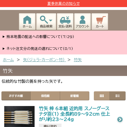
夏季休業のお知らせ
熊本地震の配送への影響について(7/29)
ネット注文分の発送の遅れについて(8/1)
ホーム
>
矢（ジュラ･カーボン･竹）
>
竹矢
竹矢
伝統的な竹製の篦を持った矢です。
おすすめ順
価格順
新着順
竹矢 梓 6本組 近的用 スノーグース
ナタ羽(1) 全長約89～92cm 仕上
がり約23～24g
売り切れ