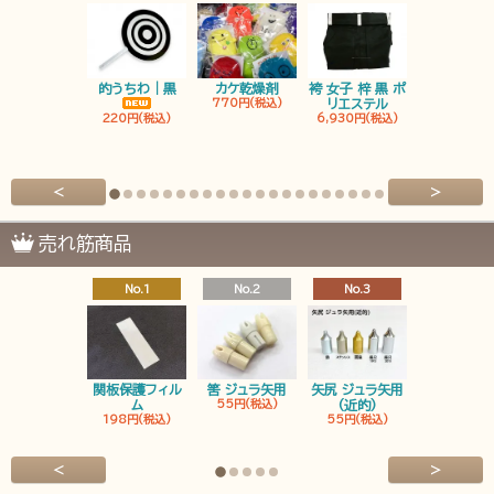
的うちわ｜黒
カケ乾燥剤
袴 女子 梓 黒 ポ
袴 男子 梓 
770円(税込)
リエステル
リエステ
220円(税込)
6,930円(税込)
6,930円(税
<
>
売れ筋商品
No.1
No.2
No.3
No.4
関板保護フィル
筈 ジュラ矢用
矢尻 ジュラ矢用
筈 ジュラ矢
ム
55円(税込)
(近的)
弓筈
198円(税込)
55円(税込)
55円(税込
<
>