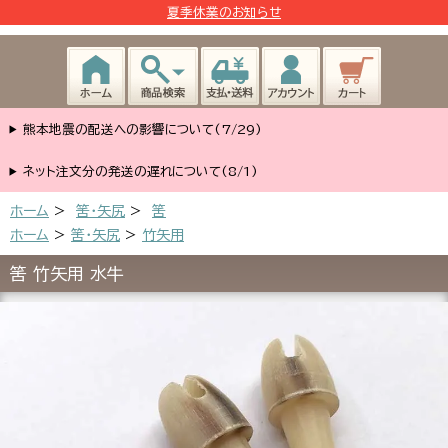
夏季休業のお知らせ
熊本地震の配送への影響について(7/29)
ネット注文分の発送の遅れについて(8/1)
ホーム
>
筈･矢尻
>
筈
ホーム
>
筈・矢尻
>
竹矢用
筈 竹矢用 水牛