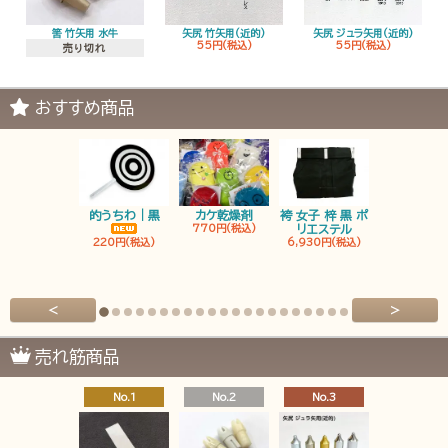
筈 竹矢用 水牛
矢尻 竹矢用(近的)
矢尻 ジュラ矢用(近的)
55円(税込)
55円(税込)
売り切れ
おすすめ商品
的うちわ｜黒
カケ乾燥剤
袴 女子 梓 黒 ポ
袴 男子 梓 
770円(税込)
リエステル
リエステ
220円(税込)
6,930円(税込)
6,930円(税
<
>
売れ筋商品
No.1
No.2
No.3
No.4