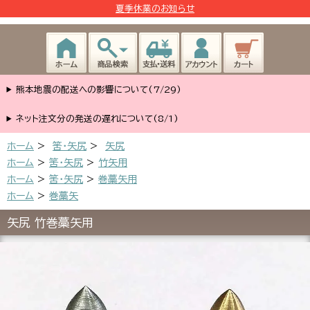
夏季休業のお知らせ
熊本地震の配送への影響について(7/29)
ネット注文分の発送の遅れについて(8/1)
ホーム
>
筈･矢尻
>
矢尻
ホーム
>
筈・矢尻
>
竹矢用
ホーム
>
筈・矢尻
>
巻藁矢用
ホーム
>
巻藁矢
矢尻 竹巻藁矢用