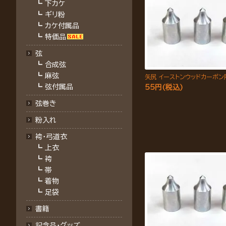
┗
下カケ
┗
ギリ粉
┗
カケ付属品
┗
特価品
弦
┗
合成弦
┗
麻弦
矢尻 イーストンウッドカーボン
┗
弦付属品
55円(税込)
弦巻き
粉入れ
袴・弓道衣
┗
上衣
┗
袴
┗
帯
┗
着物
┗
足袋
書籍
記念品・グッズ