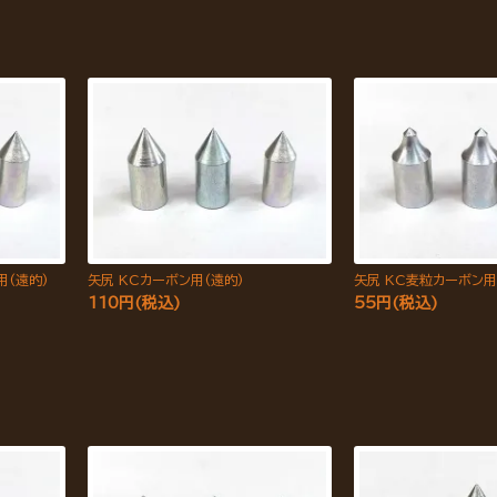
用(遠的)
矢尻 KCカーボン用(遠的)
矢尻 KC麦粒カーボン用
110円(税込)
55円(税込)