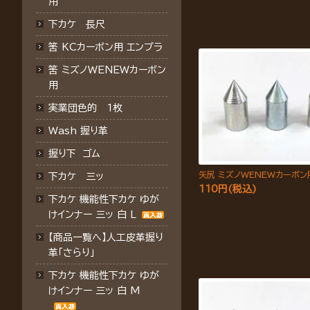
用
下カケ 長尺
筈 KCカーボン用 エンプラ
筈 ミズノWENEWカーボン
用
実業団色的 1枚
Wash 握り革
握り下 ゴム
矢尻 ミズノWENEWカーボン
下カケ 三ッ
110円(税込)
下カケ 機能性下カケ ゆが
けインナー 三ッ 白 L
【商品一覧へ】人工皮革握り
革「さらり」
下カケ 機能性下カケ ゆが
けインナー 三ッ 白 M