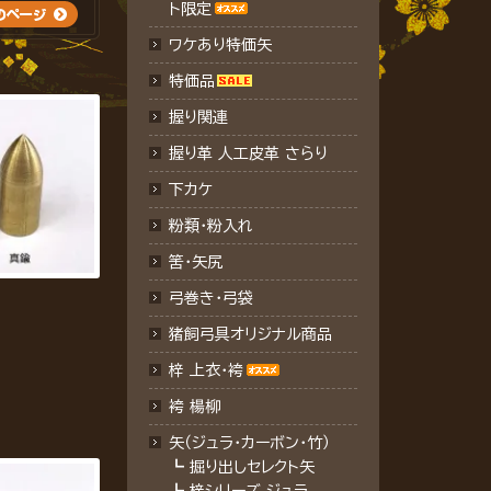
ト限定
ワケあり特価矢
特価品
握り関連
握り革 人工皮革 さらり
下カケ
粉類・粉入れ
筈・矢尻
弓巻き・弓袋
猪飼弓具オリジナル商品
梓 上衣･袴
袴 楊柳
矢（ジュラ･カーボン・竹）
┗
掘り出しセレクト矢