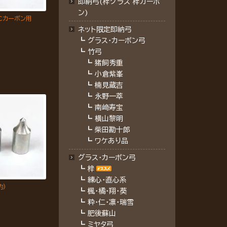
即納弓(梓グラス 梓カーボ
ン)
BCカーボン用
ネット限定即納弓
┗
グラス・カーボン弓
┗
竹弓
┗
猪飼秀重
┗
小倉紫峯
┗
楠見蔵吉
┗
永野一萃
┗
南﨑寿宝
┗
横山黎明
┗
柴田勘十郎
┗
ワケあり品
グラス・カーボン弓
┗
梓
┗
練心・直心系
的)
┗
楓・橘・翔・葵
┗
粋・仁・凛・瑞雪
┗
肥後蘇山
┗
ミヤタ弓