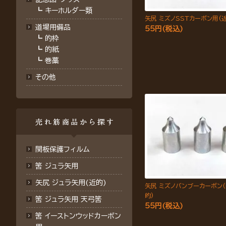
┗
キーホルダー類
矢尻 ミズノSSTカーボン用(
道場用備品
55円(税込)
┗
的枠
┗
的紙
┗
巻藁
その他
関板保護フィルム
筈 ジュラ矢用
矢尻 ジュラ矢用(近的)
矢尻 ミズノバンブーカーボン(
的)
筈 ジュラ矢用 天弓筈
55円(税込)
筈 イーストンウッドカーボン