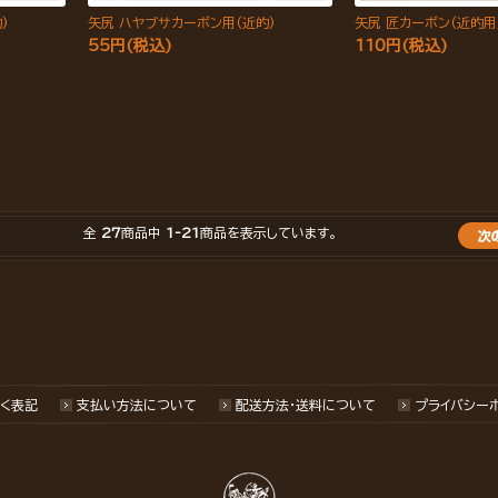
)
矢尻 ハヤブサカーボン用(近的)
矢尻 匠カーボン(近的用
55円(税込)
110円(税込)
全
27
商品中
1-21
商品を表示しています。
く表記
支払い方法について
配送方法･送料について
プライバシー