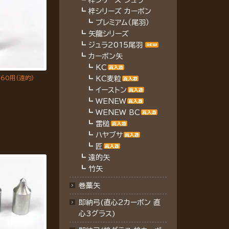
┗
梓シリーズ ジュラ
┗
梓シリーズ カーボン
┗
プレミアム（尾羽）
┗
矢龍シリーズ
┗
ジュラ2015尾羽
┗
カーボン矢
┗
KC
560用(遠的)
┗
KC麦粒
┗
イーストン
┗
WENEW
┗
WENEW BC
┗
雷槌
┗
ハヤブサ
┗
匠
┗
遠的矢
┗
竹矢
巻藁矢
即納弓(直心2カーボン 直
心3グラス)