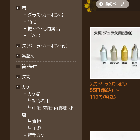
弓
┗
グラス・カーボン弓
┗
竹弓
┗
握り革・弓付属品
┗
ゴム弓
矢（ジュラ･カーボン･竹）
巻藁矢
筈･矢尻
矢筒
矢尻 ジュラ矢用(近的)
カケ
55円(税込) ～
┗
カケ銘
110円(税込)
┗
初心者用
┗
中離・束離・雨露離・小
唐
┗
寛鋭
┗
正澄
┗
押手カケ