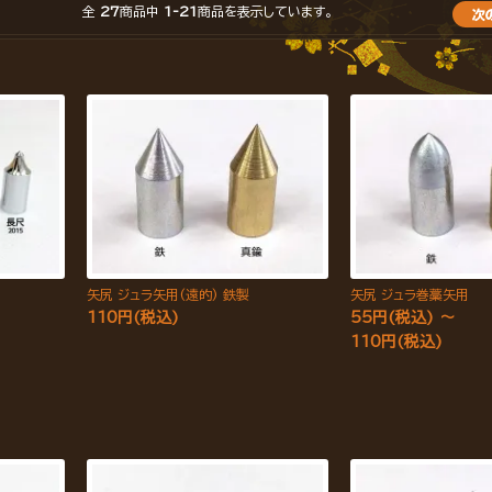
全
27
商品中
1-21
商品を表示しています。
矢尻 ジュラ矢用(遠的) 鉄製
矢尻 ジュラ巻藁矢用
110円(税込)
55円(税込) ～
110円(税込)