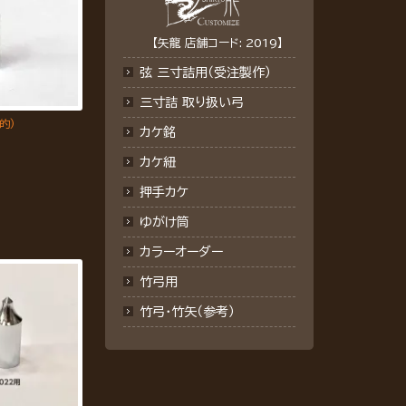
【矢龍 店舗コード: 2019】
弦 三寸詰用（受注製作）
三寸詰 取り扱い弓
的)
カケ銘
カケ紐
押手カケ
ゆがけ筒
カラーオーダー
竹弓用
竹弓・竹矢（参考）