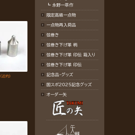
┗
永野一萃作
限定高級一点物
一点物再入荷品
弦巻き
弦巻き下げ革 柄
弦巻き下げ革 印伝 箱入り
弦巻き下げ革 印伝
記念品･グッズ
(近的)
国スポ2025記念グッズ
オーダー矢