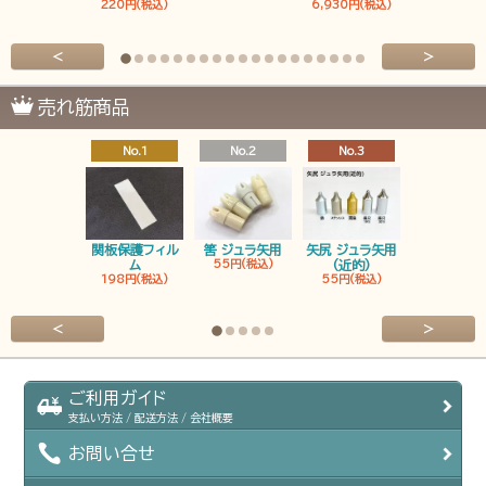
220円(税込)
6,930円(税込)
6,930円(税
<
>
売れ筋商品
No.1
No.2
No.3
No.4
関板保護フィル
筈 ジュラ矢用
矢尻 ジュラ矢用
筈 ジュラ矢
ム
55円(税込)
(近的)
弓筈
198円(税込)
55円(税込)
55円(税込
<
>
ご利用ガイド
支払い方法 / 配送方法 / 会社概要
お問い合せ