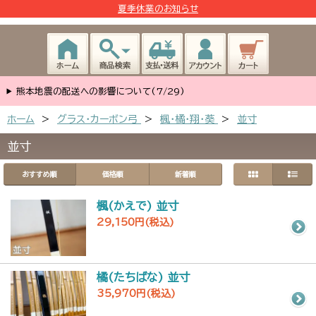
夏季休業のお知らせ
熊本地震の配送への影響について(7/29)
ホーム
>
グラス・カーボン弓
>
楓・橘・翔・葵
>
並寸
並寸
おすすめ順
価格順
新着順
楓(かえで) 並寸
29,150円(税込)
橘(たちばな) 並寸
35,970円(税込)