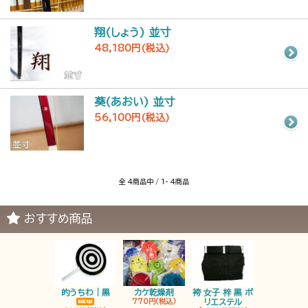
翔(しょう) 並寸
48,180円(税込)
葵(あおい) 並寸
56,100円(税込)
全 4商品中 / 1- 4商品
おすすめ商品
的うちわ｜黒
カケ乾燥剤
袴 女子 梓 黒 ポ
袴 男子 梓 
770円(税込)
リエステル
リエステ