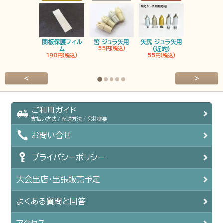
関板保護フィル
筈 ジュラ矢用
矢尻 ジュラ矢用
筈 ジュラ矢
ム
55円(税込)
(近的)
弓筈
198円(税込)
55円(税込)
55円(税込
<
>
ご利用ガイド
支払い方法 / 配送方法 / 会社概要
お問い合せ
プライバシーポリシー
大会出店・出張販売予定
よくある質問と回答
アクセス