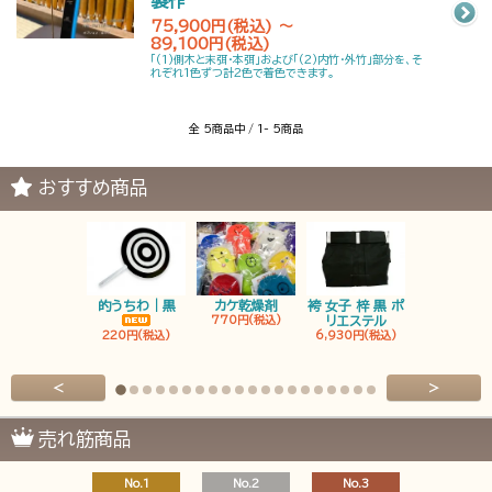
製作
75,900円(税込) ～
89,100円(税込)
「(1)側木と末弭・本弭」および「(2)内竹・外竹」部分を、そ
れぞれ1色ずつ計2色で着色できます。
全 5商品中 / 1- 5商品
おすすめ商品
的うちわ｜黒
カケ乾燥剤
袴 女子 梓 黒 ポ
袴 男子 梓 
770円(税込)
リエステル
リエステ
220円(税込)
6,930円(税込)
6,930円(税
<
>
売れ筋商品
No.1
No.2
No.3
No.4