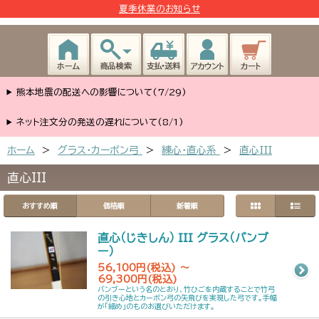
夏季休業のお知らせ
熊本地震の配送への影響について(7/29)
ネット注文分の発送の遅れについて(8/1)
ホーム
>
グラス・カーボン弓
>
練心・直心系
>
直心III
直心III
おすすめ順
価格順
新着順
直心（じきしん） III グラス（バンブ
ー）
56,100円(税込) ～
69,300円(税込)
バンブーという名のとおり、竹ひごを内蔵することで竹弓
の引き心地とカーボン弓の矢飛びを実現した弓です。手幅
が「細め」のものお選びいただけます。